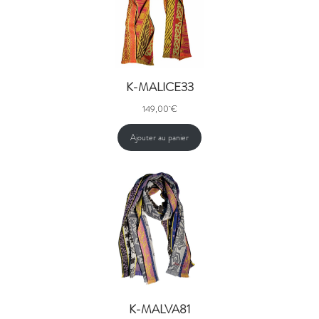
K-MALICE33
149,00
€
Ajouter au panier
K-MALVA81