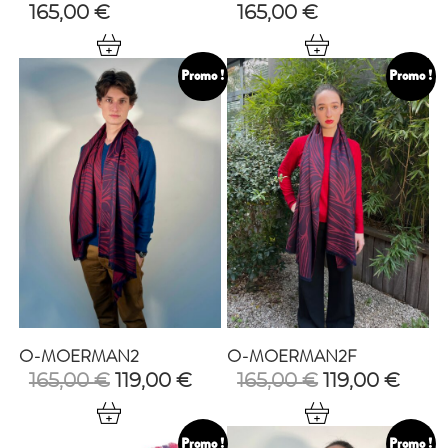
165,00
€
165,00
€
Promo !
Promo !
O-MOERMAN2
O-MOERMAN2F
Le
Le
Le
Le
165,00
€
119,00
€
165,00
€
119,00
€
prix
prix
prix
prix
initial
actuel
initial
actu
était :
est :
était :
est :
Promo !
Promo !