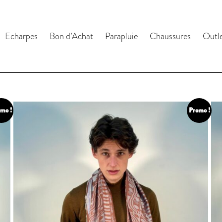
Echarpes
Bon d’Achat
Parapluie
Chaussures
Outl
mo !
Promo !