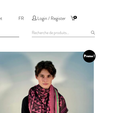
et
FR
Login / Register
0
Recherche
pour :
Promo !