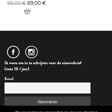
Oorspronkelijke
Huidige
99,00
€
69,00
€
prijs
prijs
was:
is:
99,00 €.
69,00 €.
Ik wens me in te schrijven voor de nieuwsbrief
(max 10 / jaar)
Email