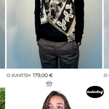
O-XUNIT72H
O-
179,00
€
Aanbieding!