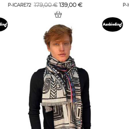
P-ICARE72
P-
Oorspronkelijke
Huidige
179,00
€
139,00
€
prijs
prijs
was:
is:
179,00 €.
139,00 €.
ding!
Aanbieding!