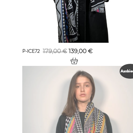
P-ICE72
Oorspronkelijke
Huidige
179,00
€
139,00
€
prijs
prijs
was:
is:
179,00 €.
139,00 €.
Aanbie