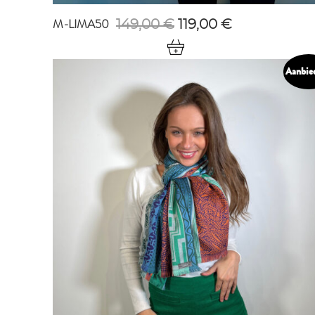
M-LIMA50
Oorspronkelijke
Huidige
149,00
€
119,00
€
prijs
prijs
was:
is:
149,00 €.
119,00 €.
Aanbie