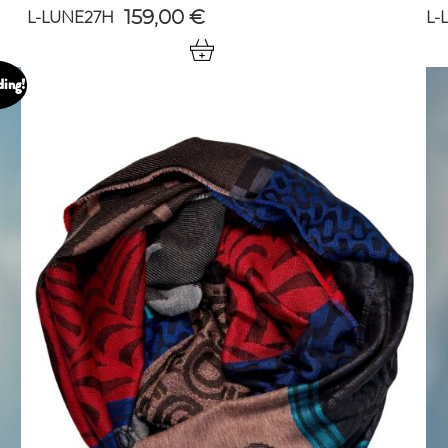
L-LUNE27H
L-
159,00
€
ding!