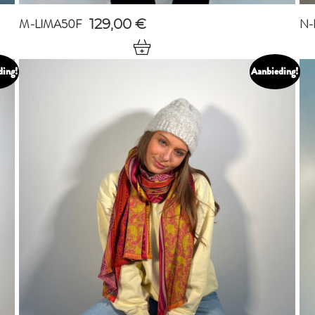
M-LIMA50F
N-
129,00
€
ding!
Aanbieding!