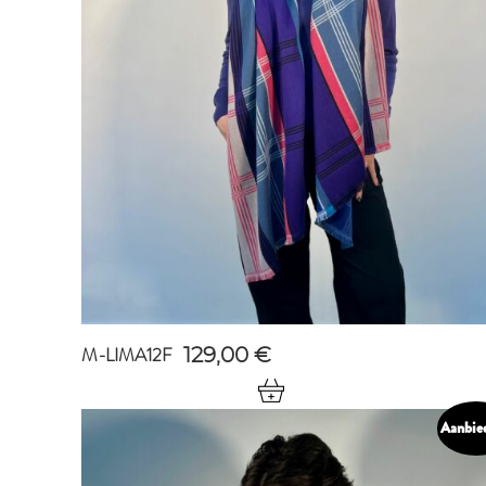
M-LIMA12F
129,00
€
Aanbie