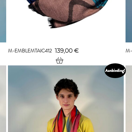
M-EMBLEMTAIC412
M-
139,00
€
Aanbieding!