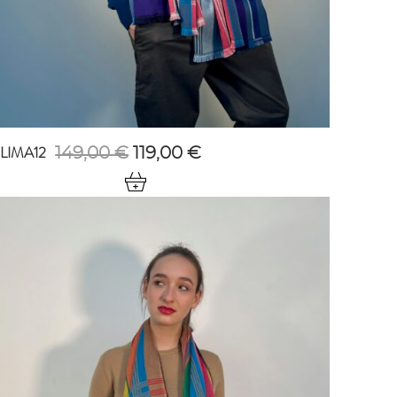
LIMA12
Oorspronkelijke
Huidige
149,00
€
119,00
€
prijs
prijs
was:
is:
149,00 €.
119,00 €.