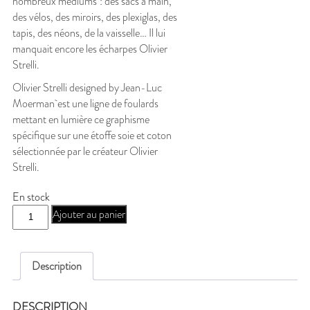
nombreux mediums : des sacs à main,
des vélos, des miroirs, des plexiglas, des
tapis, des néons, de la vaisselle… Il lui
manquait encore les écharpes Olivier
Strelli.
Olivier Strelli designed by Jean-Luc
Moerman est une ligne de foulards
mettant en lumière ce graphisme
spécifique sur une étoffe soie et coton
sélectionnée par le créateur Olivier
Strelli.
En stock
quantité
Ajouter au panier
de
J-
MOERMAN
Description
D
DESCRIPTION