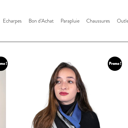
Echarpes
Bon d’Achat
Parapluie
Chaussures
Outl
mo !
Promo !