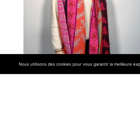
Nous utilisons des cookies pour vous garantir la meilleure exp
P-VICKY51F
Le
Le
179,00
€
139,00
€
prix
prix
initial
actuel
était :
est :
Pro
179,00 €.
139,00 €.