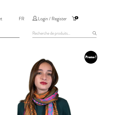
et
FR
Login / Register
0
Recherche
pour :
Promo !