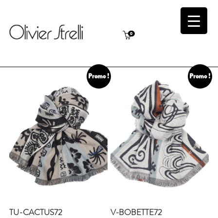
0
Promo !
Promo !
TU-CACTUS72
V-BOBETTE72