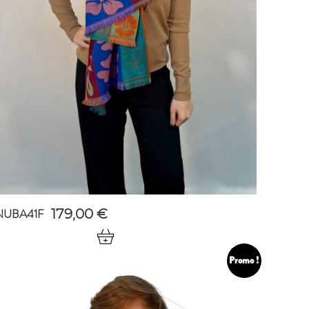
NUBA41F
179,00
€
Promo !