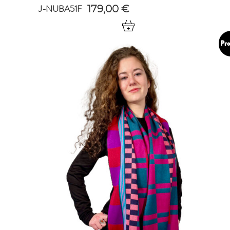
J-NUBA51F
179,00
€
Pro