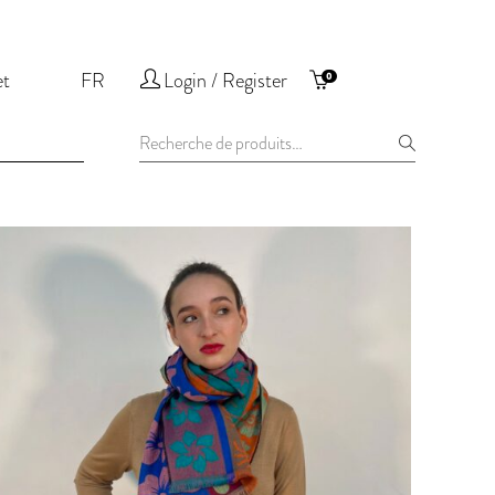
et
FR
Login / Register
0
Recherche
pour :