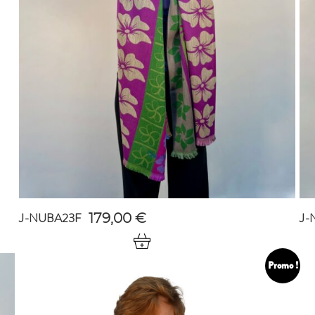
J-NUBA23F
J-
179,00
€
Promo !