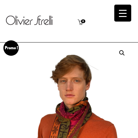
0
Promo !