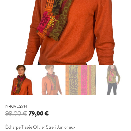
N-KIVU27H
Le
Le
79,00
€
99,00
€
prix
prix
initial
actuel
Écharpe Tissée Olivier Strelli Junior aux
était :
est :