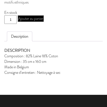
motifs ethniques
99,00 €.
79,00 €.
En stock
quantité
Ajouter au panier
de
N-
KIVU27H
Description
DESCRIPTION
Composition : 82% Laine 18% Coton
Dimension : 35 cm x 160 cm
Made in Belgium
Consigne d’entretien : Nettoyage à sec