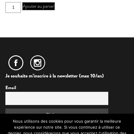
quantité
Ajouter au panier
de
Gift
Card
4
Je souhaite m’inscrire à la newsletter (max 10/an)
Email
Nous utilisons des cookies pour vous garantir la meilleure
expérience sur notre site. Si vous continuez à utiliser ce
dernier, nous considérerons que vous acceptez l'utilisation des