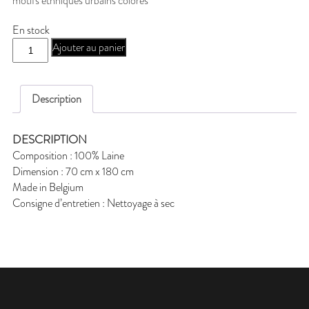
motifs ethniques urbains colorés
En stock
quantité
Ajouter au panier
de
J-
NID61H
Description
DESCRIPTION
Composition : 100% Laine
Dimension : 70 cm x 180 cm
Made in Belgium
Consigne d’entretien : Nettoyage à sec