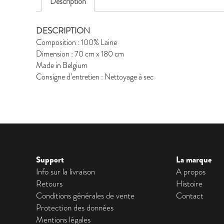
Description
DESCRIPTION
Composition : 100% Laine
Dimension : 70 cm x 180 cm
Made in Belgium
Consigne d’entretien : Nettoyage à sec
Support
La marque
Info sur la livraison
A propos
Retours
Histoire
Conditions générales de vente
Contact
Protection des données
Mentions légales