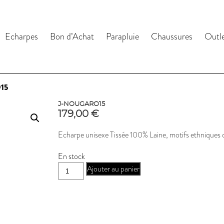
Echarpes
Bon d’Achat
Parapluie
Chaussures
Outl
15
J-NOUGARO15
179,00
€
Echarpe unisexe Tissée 100% Laine, motifs ethniques 
En stock
quantité
Ajouter au panier
de
J-
NOUGARO15