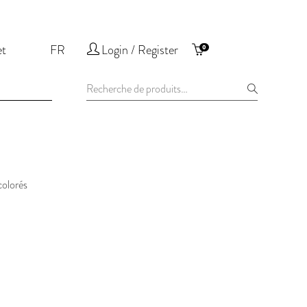
et
FR
Login / Register
0
Recherche
pour :
colorés