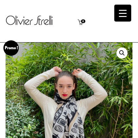
0
Promo !