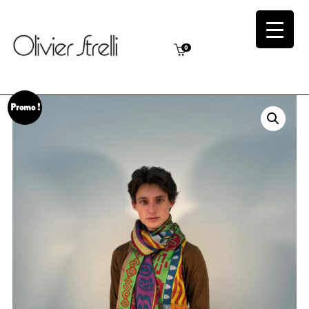
0
Promo !