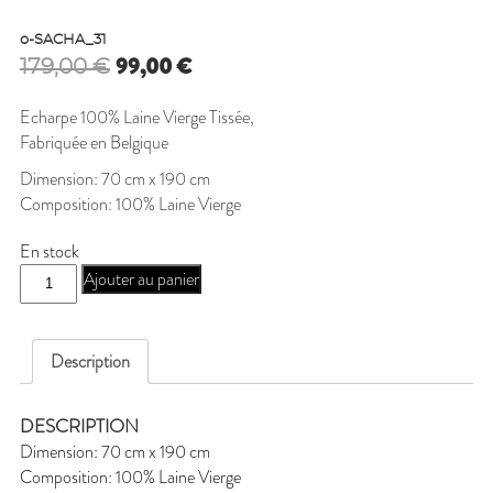
o-SACHA_31
Le
Le
99,00
€
179,00
€
prix
prix
initial
actuel
Echarpe 100% Laine Vierge Tissée,
était :
est :
Fabriquée en Belgique
179,00 €.
99,00 €.
Dimension: 70 cm x 190 cm
Composition: 100% Laine Vierge
En stock
quantité
Ajouter au panier
de
o-
SACHA_31
Description
DESCRIPTION
Dimension: 70 cm x 190 cm
Composition: 100% Laine Vierge