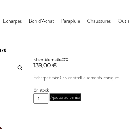
Echarpes
Bon d’Achat
Parapluie
Chaussures
Outl
470
M-emblematic470
139,00
€
Écharpe tissée Olivier Strelli aux motifs iconiques
En stock
quantité
Ajouter au panier
de
M-
emblematic470