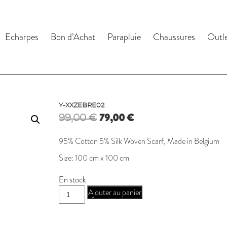
Echarpes
Bon d’Achat
Parapluie
Chaussures
Outl
Y-XXZEBRE02
Le
Le
79,00
€
99,00
€
prix
prix
initial
actuel
95% Cotton 5% Silk Woven Scarf, Made in Belgium
était :
est :
99,00 €.
79,00 €.
Size: 100 cm x 100 cm
En stock
quantité
Ajouter au panier
de
Y-
XXZEBRE02