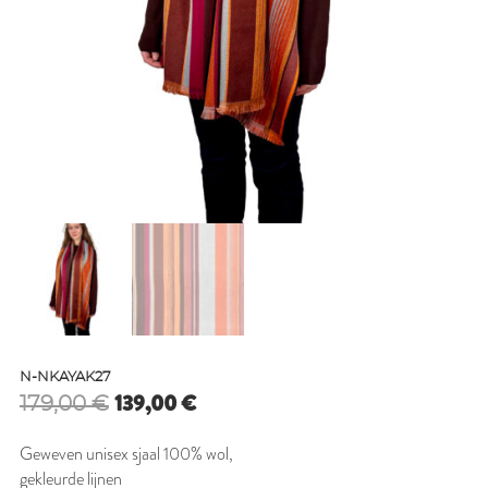
N-NKAYAK27
Oorspronkelijke
Huidige
139,00
€
179,00
€
prijs
prijs
was:
is:
Geweven unisex sjaal 100% wol,
179,00 €.
139,00 €.
gekleurde lijnen