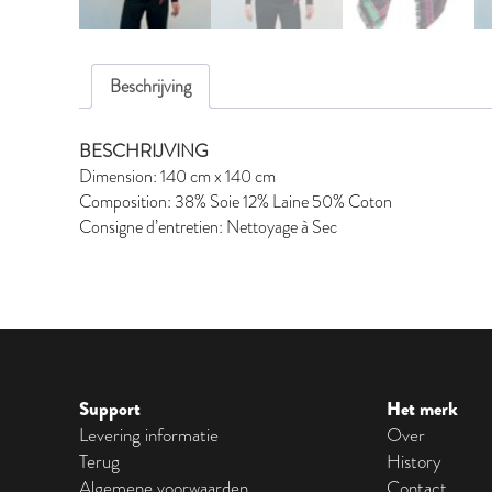
Beschrijving
BESCHRIJVING
Dimension: 140 cm x 140 cm
Composition: 38% Soie 12% Laine 50% Coton
Consigne d’entretien: Nettoyage à Sec
Support
Het merk
Levering informatie
Over
Terug
History
Algemene voorwaarden
Contact