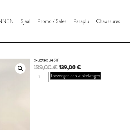
NNEN
Sjaal
Promo / Sales
Paraplu
Chaussures
o-uzteque51F
Oorspronkelijke
Huidige
139,00
€
199,00
€
prijs
prijs
o-
Toevoegen aan winkelwagen
was:
is:
uzteque51F
199,00 €.
139,00 €.
aantal