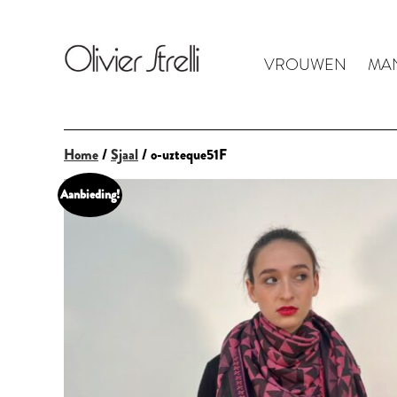
VROUWEN
MA
Home
/
Sjaal
/ o-uzteque51F
Aanbieding!