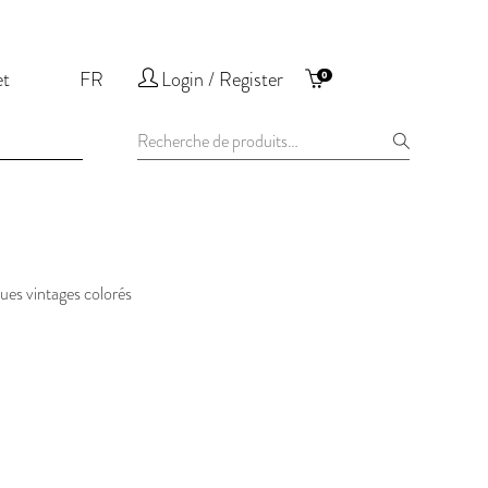
et
FR
Login / Register
0
Recherche
pour :
es vintages colorés