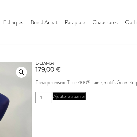
Echarpes
Bon d’Achat
Parapluie
Chaussures
Outl
L-LIAM34
179,00
€
Echarpe unisexe Tissée 100% Laine, motifs Géométriqu
quantité
Ajouter au panier
de
L-
LIAM34