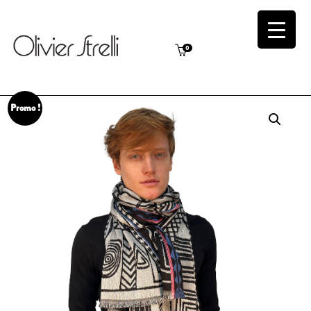
0
Promo !