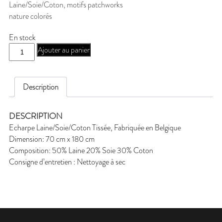
Laine/Soie/Coton, motifs patchworks
179,00 €.
139,00 €.
nature colorés
En stock
quantité
Ajouter au panier
de
P-
ICE72H
Description
DESCRIPTION
Echarpe Laine/Soie/Coton Tissée, Fabriquée en Belgique
Dimension: 70 cm x 180 cm
Composition: 50% Laine 20% Soie 30% Coton
Consigne d’entretien : Nettoyage à sec