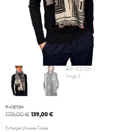
P-ICE72H
Le
Le
139,00
€
179,00
€
prix
prix
initial
actuel
Echarpe Unisexe Tissée
était :
est :