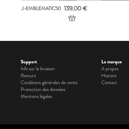
J-EMBLEMATIC50
139,00
€
Support
La marque
Info sur la livraison
A propos
Retours
Histoire
Conditions générales de vente
Contact
Protection des données
Mentions légales