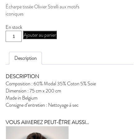
Écharpe tissée Olivier Strelli aux motifs
iconiques
En stock
quantité
Ajouter au panier
de
J-
emblematic50
Description
DESCRIPTION
Composition : 60% Modal 35% Coton 5% Soie
Dimension : 75 cm x 200 cm
Made in Belgium
Consigne d’entretien : Nettoyage à sec
VOUS AIMEREZ PEUT-ÊTRE AUSSI…